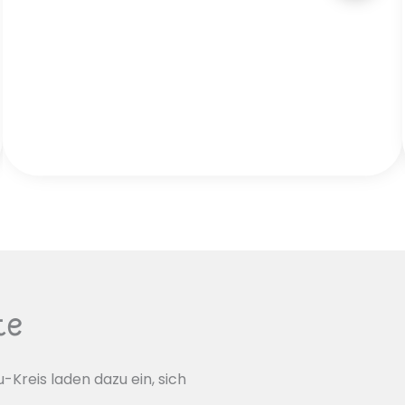
Genussurlaub
te
Kreis laden dazu ein, sich