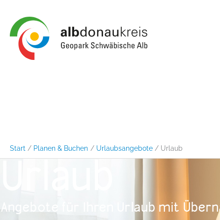
Zum
Inhalt
springen
Start
Planen & Buchen
Urlaubsangebote
Urlaub
Urlaub
Angebote für Ihren Urlaub mit Über