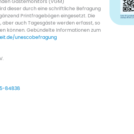
henden Gästemonitors (VGM)
rd dieser durch eine schriftliche Befragung
rgänzend Printfragebögen eingesetzt. Die
, aber auch Tagesgäste werden erfasst, so
eren können. Gebündelte Informationen zum
eit.de/unescobefragung
V.
55-84838