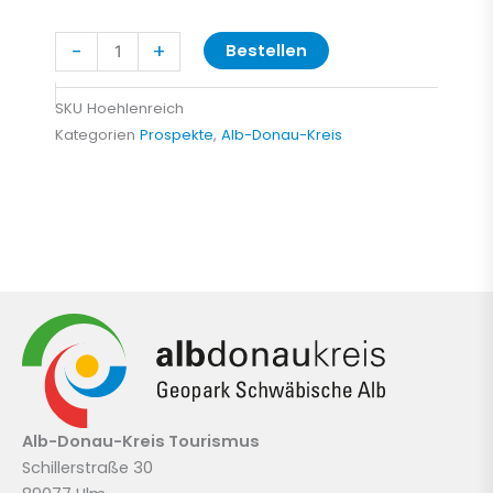
Höhlenreich
-
+
Bestellen
Alb-
Donau-
SKU
Hoehlenreich
Kreis
Kategorien
Prospekte
,
Alb-Donau-Kreis
Menge
Alb-Donau-Kreis
Tourismus
Schillerstraße 30